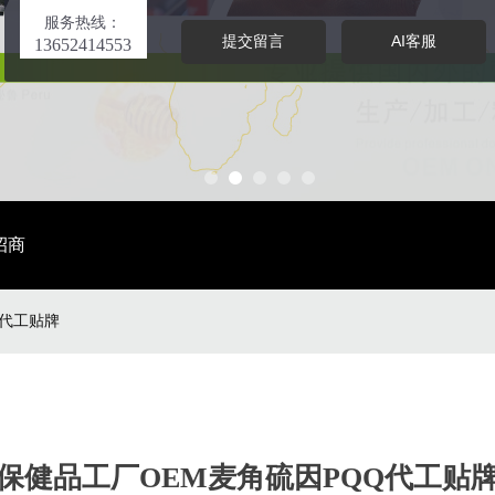
服务热线：
提交留言
AI客服
13652414553
招商
Q代工贴牌
保健品工厂OEM麦角硫因PQQ代工贴