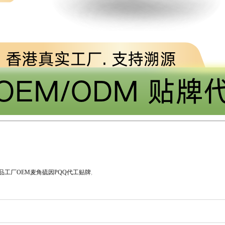
品工厂OEM麦角硫因PQQ代工贴牌
,