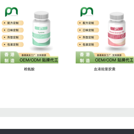
赖氨酸
血液能量胶囊